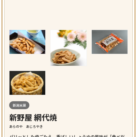
新潟米菓
新野屋 網代焼
あらのや あじろやき
パリッとした歯ごたえ、香ばしいしょうゆの風味が「食べだ