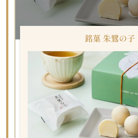
銘菓 朱鷺の子