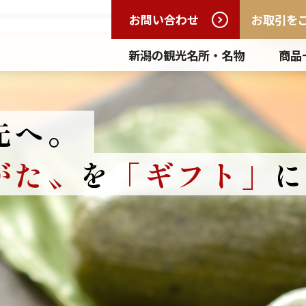
お問い合わせ
お取引を
新潟の観光名所・名物
商品
先へ。
がた〟
を
「ギフト」
に